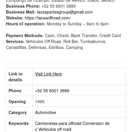
Zumpango de Ocampo, Estado de México, 55600, Mexico
Business Phone:
+52 55 6501 3889
Business Mail:
tacsapartesgroup@gmail.com
Website:
https://tacsaoffroad.com/
Hours of operation:
Monday to Sunday – 9am to 6pm
Payment Methods:
Cash, Check, Bank Transfer, Credit Card
Services:
Vehiculos Off Road, Roll Bar, Tumbaburros,
Canastillas, Defensas, Estribos, Camping
Link to
Visit Link Here
details
Phone
+52 55 6501 3889
Opening
1995
Category
Automotive
Keywords
Camionetas para offroad
Conversion de
c
Vehiculos off road