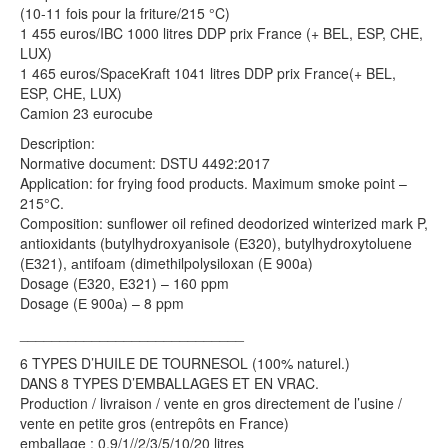
(10-11 fois pour la friture/215 °C)
1 455 euros/IBC 1000 litres DDP prix France (+ BEL, ESP, CHE,
LUX)
1 465 euros/SpaceKraft 1041 litres DDP prix France(+ BEL,
ESP, CHE, LUX)
Camion 23 eurocube
Description:
Normative document: DSTU 4492:2017
Application: for frying food products. Maximum smoke point –
215°C.
Composition: sunflower oil refined deodorized winterized mark P,
antioxidants (butylhydroxyanisole (Е320), butylhydroxytoluene
(Е321), аntifoam (dimethilpolysiloxan (E 900a)
Dosage (Е320, Е321) – 160 ppm
Dosage (Е 900а) – 8 ppm
____________________________
6 TYPES D’HUILE DE TOURNESOL (100% naturel.)
DANS 8 TYPES D’EMBALLAGES ET EN VRAC.
Production / livraison / vente en gros directement de l’usine /
vente en petite gros (entrepôts en France)
emballage : 0,9/1//2/3/5/10/20 litres